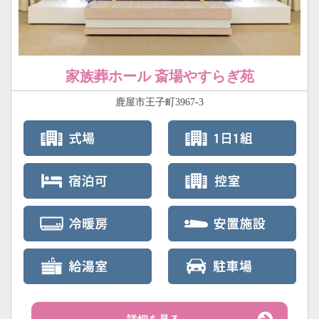
家族葬ホール 斎場やすらぎ苑
鹿屋市王子町3967-3