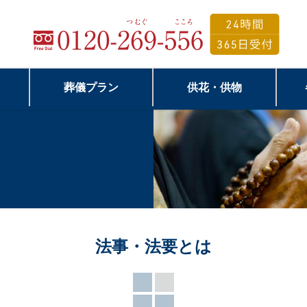
葬儀プラン
供花・供物
法事・法要とは