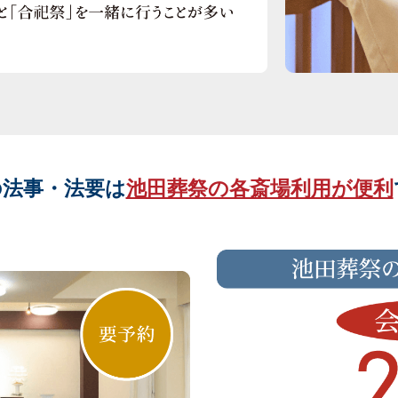
の法事・法要は
池田葬祭の各斎場利用が便利