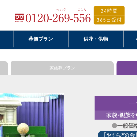
葬儀プラン
供花・供物
家族葬
プラン