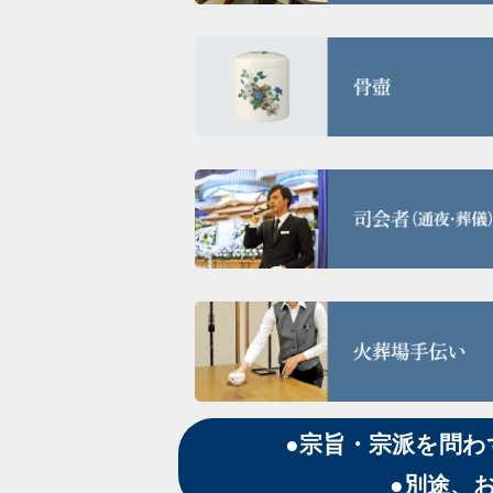
●宗旨・宗派を問
●別途、