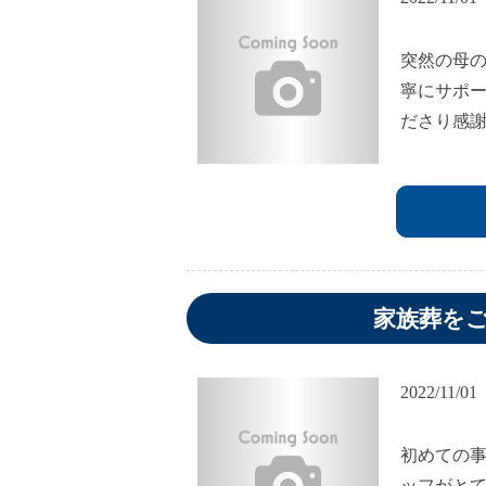
突然の母
寧にサポ
ださり感
家族葬を
2022/11/01
初めての
ッフがと