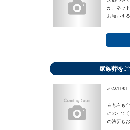
が、ネッ
お願いす
家族葬を
2022/11/01
右も左も
にのって
の法要も